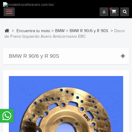
0
Navegación
Toggle
>
Encuentra tu moto
>
BMW
>
BMW R 90/6 y R 90S
>
Disco
de Freno Izquierdo Acero Anticorrosivo EBC
BMW R 90/6 y R 90S