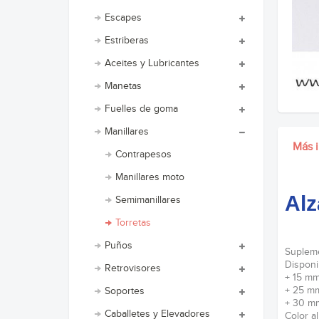
Escapes
Estriberas
Aceites y Lubricantes
Manetas
Fuelles de goma
Manillares
Más 
Contrapesos
Manillares moto
Alz
Semimanillares
Torretas
Puños
Supleme
Disponi
Retrovisores
+ 15 m
+ 25 m
Soportes
+ 30 m
Caballetes y Elevadores
Color al