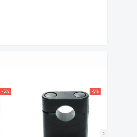
-5%
-5%
›