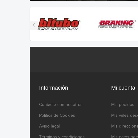
Información
Mi cuenta
Contacte con nosotros
Mis pedidos
Política de Cookies
Mis vales des
Aviso legal
Mis direccion
Términos y condiciones
Mis datos per