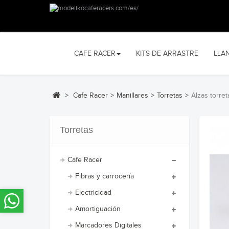
CAFE RACER
KITS DE ARRASTRE
LLA
>
Cafe Racer
>
Manillares
>
Torretas
>
Alzas torre
Torretas
Cafe Racer
Fibras y carrocería
Electricidad
Amortiguación
Marcadores Digitales