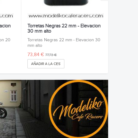
acion
Torretas Negras 22 mm - Elevacion
30 mm alto
ion 20
Torretas Negras 22 mm - Elevacion 30
mm alto
73,84 €
77,73 €
AÑADIR A LA CESTA