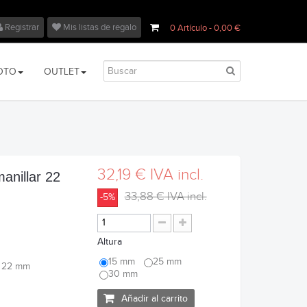
Registrar
Mis listas de regalo
0
Artículo
- 0,00 €
OTO
OUTLET
32,19 €
IVA incl.
manillar 22
33,88 €
IVA incl.
-5%
Altura
15 mm
25 mm
ar 22 mm
30 mm
Añadir al carrito