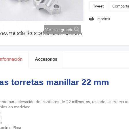
Tweet
Comparti
Imprimir
Ver más grande
información
Accesorios
as torretas manillar 22 mm
nto para elevación de manillares de 22 milímetros, usando las misma torr
bles en medidas:
m
m
m
uminio Plata