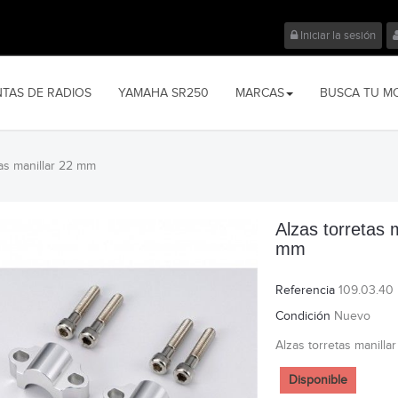
Iniciar la sesión
NTAS DE RADIOS
YAMAHA SR250
MARCAS
BUSCA TU M
tas manillar 22 mm
Alzas torretas 
mm
Referencia
109.03.40
Condición
Nuevo
Alzas torretas manill
Disponible