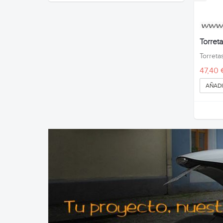
Torret
Torreta
47,40 
AÑADI