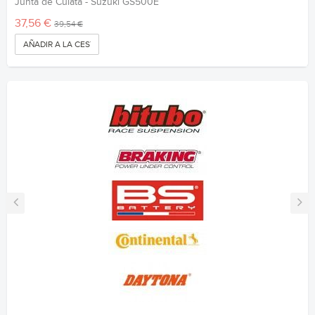
Junta de Culata - Suzuki GS500E
37,56 €
39,54 €
AÑADIR A LA CESTA