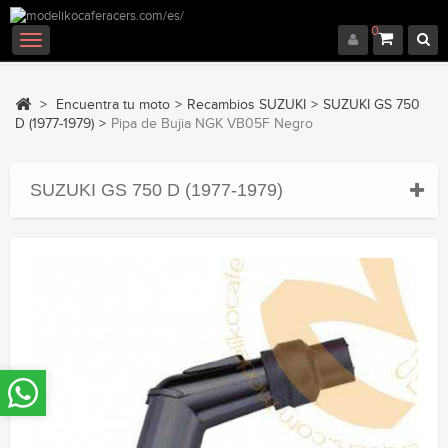
0
Navegación
Toggle
>
Encuentra tu moto
>
Recambios SUZUKI
>
SUZUKI GS 750
D (1977-1979)
>
Pipa de Bujia NGK VB05F Negro
SUZUKI GS 750 D (1977-1979)