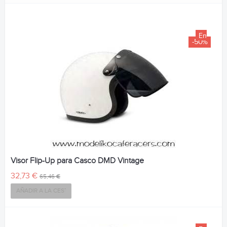
En
-50%
Venta!
Visor Flip-Up para Casco DMD Vintage
32,73 €
65,46 €
AÑADIR A LA CESTA