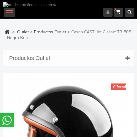
0
Navegación
Toggle
>
Outlet
>
Productos Outlet
>
Casco CAST Jet Classic TR E05
- Negro Brillo
Productos Outlet
Oferta!