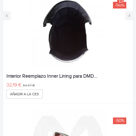
En
-50%
Venta!
‹
›
Interior Reemplazo Inner Lining para DMD...
32,19 €
64,37 €
AÑADIR A LA CESTA
-50%