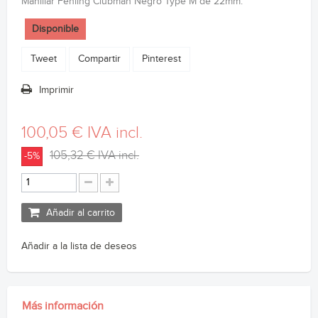
Manillar Fehling Clubman Negro Type M de 22mm.
Disponible
Tweet
Compartir
Pinterest
Imprimir
100,05 €
IVA incl.
105,32 €
IVA incl.
-5%
Añadir al carrito
Añadir a la lista de deseos
Más información