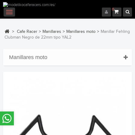
0
Navegación
Toggle
>
Cafe Racer
>
Manillares
>
Manillares moto
>
Manillar Fehling
Clubman Negro de 22mm tipo YAL2
Manillares moto