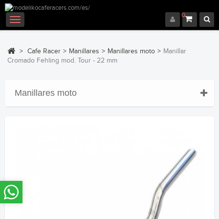
0
Navegación
Toggle
>
Cafe Racer
>
Manillares
>
Manillares moto
>
Manillar
Cromado Fehling mod. Tour - 22 mm
Manillares moto