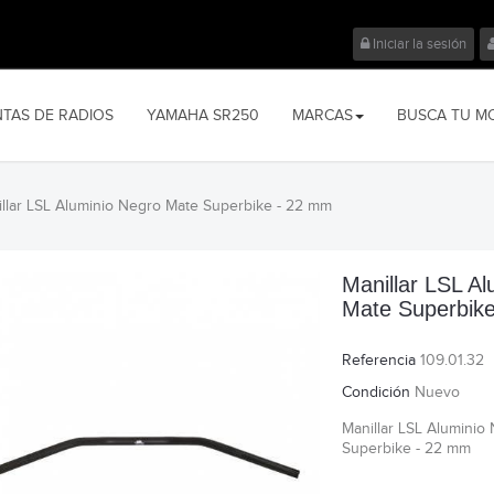
Iniciar la sesión
NTAS DE RADIOS
YAMAHA SR250
MARCAS
BUSCA TU M
llar LSL Aluminio Negro Mate Superbike - 22 mm
Manillar LSL A
Mate Superbik
Referencia
109.01.32
Condición
Nuevo
Manillar LSL Aluminio
Superbike - 22 mm