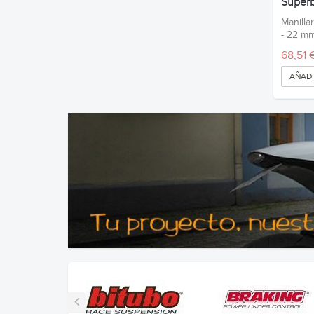
Superb
Manilla
- 22 m
68,51 
AÑADI