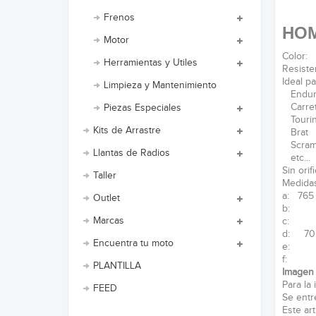
Frenos
HO
Motor
Color:
Herramientas y Utiles
Resisten
Ideal pa
Limpieza y Mantenimiento
Endur
Carret
Piezas Especiales
Touri
Kits de Arrastre
Brat
Scram
Llantas de Radios
etc...
Sin orif
Taller
Medidas
a: 765
Outlet
b: 
Marcas
c: 
d: 70
Encuentra tu moto
e: 
f:
PLANTILLA
Imagen 
Para la 
FEED
Se entr
Este ar