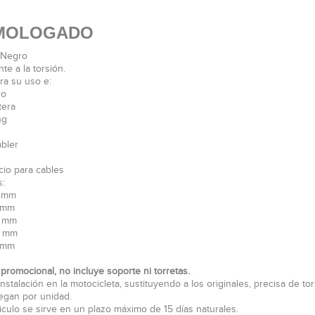
MOLOGADO
 Negro
te a la torsión.
ra su uso e:
o
era
ng
bler
icio para cables
:
 mm
mm
mm
 mm
mm
promocional, no incluye soporte ni torretas.
instalación en la motocicleta, sustituyendo a los originales, precisa de torr
egan por unidad.
ticulo se sirve en un plazo máximo de 15 días naturales.