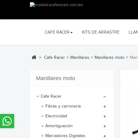
CAFE RACER
KITS DE ARRASTRE
LLA
>
Cafe Racer
>
Manillares
>
Manillares moto
>
Mani
Manillares moto
Cafe Racer
Fibras y carrocería
Electricidad
Amortiguación
Marcadores Digitales