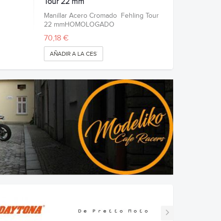
Tour 22 mm
Manillar Acero Cromado Fehling Tour
22 mmHOMOLOGADO
70,18 €
AÑADIR A LA CESTA