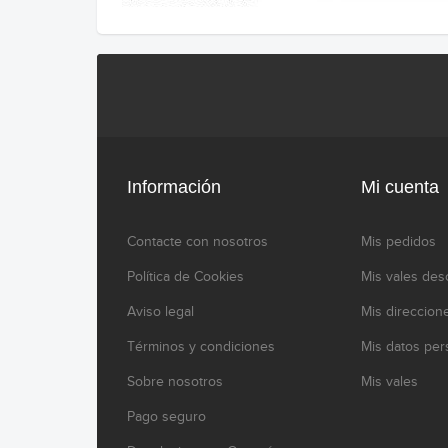
Información
Mi cuenta
Contacte con nosotros
Mis pedidos
Política de Cookies
Mis vales des
Aviso legal
Mis direccion
Términos y condiciones
Mis datos per
Sobre nosotros
Mis vales
Pago seguro