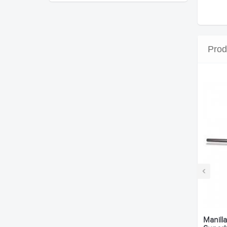
Prod
‹
Manill