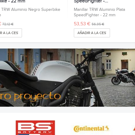
ike - 22 mm
SpeedFighter -...
r TRW Aluminio Negro Superbike
Manillar TRW Aluminio Plata
m
SpeedFighter - 22 mm
€
53,53 €
72,12 €
56,35 €
R A LA CESTA
AÑADIR A LA CESTA