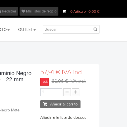
Registrar
Mis listas de regalo
0
Artículo
- 0,00 €
OTO
OUTLET
57,91 €
IVA incl.
luminio Negro
e - 22 mm
60,96 €
IVA incl.
-5%
Añadir al carrito
 Negro Mate
Añadir a la lista de deseos