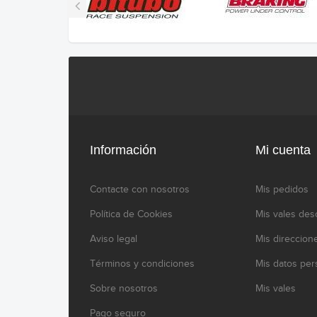
Información
Mi cuenta
Contacte con nosotros
Mis pedidos
Política de Cookies
Mis vales des
Aviso legal
Mis direccion
Términos y condiciones
Mis datos per
Sobre nosotros
Mis vales
Pago seguro