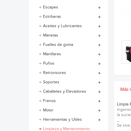
Escapes
Estriberas
Aceites y Lubricantes
Manetas
Fuelles de goma
Manillares
Puños
Retrovisores
Soportes
Más 
Caballetes y Elevadores
Frenos
Limpia 
ingenio
Motor
la suci
Herramientas y Utiles
_
Se sive
Limpieza y Mantenimiento
_