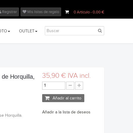
Registrar
Mis listas de regalo
0
Artículo
- 0,00 €
OTO
OUTLET
35,90 €
IVA incl.
de Horquilla,
Añadir al carrito
Añadir a la lista de deseos
se Horquilla.