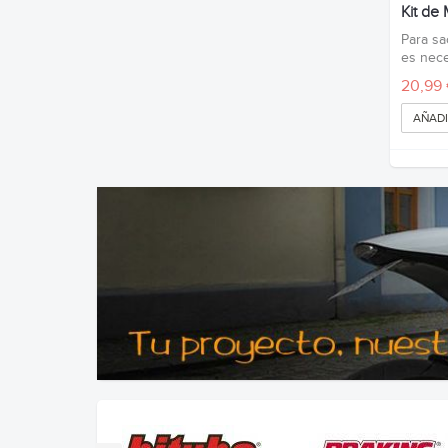
Kit de
Para sac
es neces
20,99
AÑADI