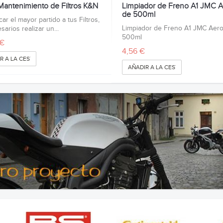
 Mantenimiento de Filtros K&N
Limpiador de Freno A1 JMC A
de 500ml
ar el mayor partido a tus Filtros,
Limpiador de Freno A1 JMC Aero
arios realizar un...
500ml
 €
4,56 €
R A LA CESTA
AÑADIR A LA CESTA