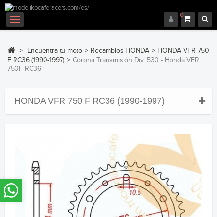
0
Navegación
Toggle
>
Encuentra tu moto
>
Recambios HONDA
>
HONDA VFR 750
F RC36 (1990-1997)
>
Corona Transmisión Div. 530 - Honda VFR
750F RC36
HONDA VFR 750 F RC36 (1990-1997)