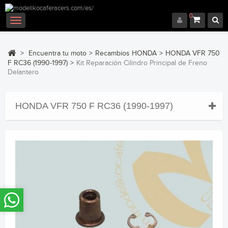
0
Navegación
Toggle
>
Encuentra tu moto
>
Recambios HONDA
>
HONDA VFR 750
F RC36 (1990-1997)
>
Kit Reparación Cilindro Principal de Freno
Delantero
HONDA VFR 750 F RC36 (1990-1997)