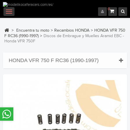
0
Navegación
Toggle
>
Encuentra tu moto
>
Recambios HONDA
>
HONDA VFR 750
F RC36 (1990-1997)
>
Discos de Embrague y Muelles Aramid EBC -
Honda VFR 750F
HONDA VFR 750 F RC36 (1990-1997)