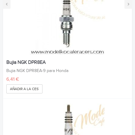
‹
›
Bujia NGK DPR8EA
Bujia NGK DPR8EA-9 para Honda
6,41 €
AÑADIR A LA CESTA