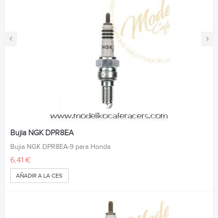
‹
›
Bujia NGK DPR8EA
Bujia NGK DPR8EA-9 para Honda
6,41 €
AÑADIR A LA CESTA