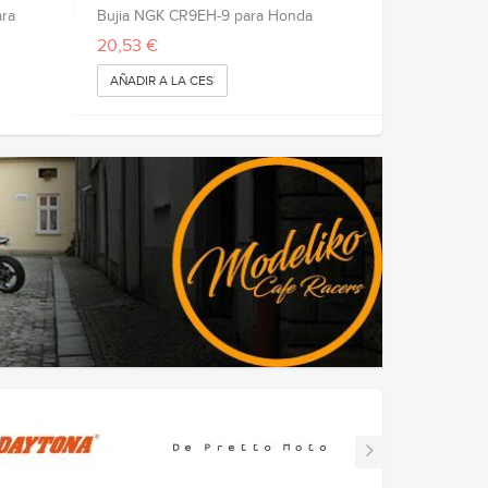
ara
Bujia NGK CR9EH-9 para Honda
20,53 €
AÑADIR A LA CESTA