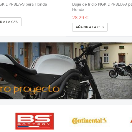
NGK DPR8EA-9 para Honda
Bujia de Iridio NGK DPR8EIX-9 p
Honda
28,29 €
R A LA CESTA
AÑADIR A LA CESTA