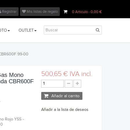
Registrar
Mis listas de regalo
0
Artículo
- 0,00 €
OTO
OUTLET
 CBR600F 99-00
500,65 €
IVA incl.
Gas Mono
onda CBR600F
Añadir al carrito
5
Añadir a la lista de deseos
o Rojo YSS -
00