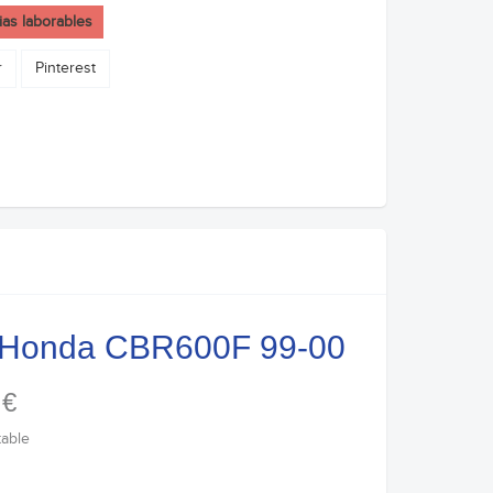
ias laborables
r
Pinterest
- Honda CBR600F 99-00
 €
table