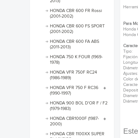
2013)
Herrami
HONDA CBR 600 FR Rossi
(2001-2002)
Para Mo
HONDA CBR 600 FS SPORT
Honda
(2001-2002)
Honda
HONDA CBR 600 FA ABS
Caracter
(2011-2013)
Tipo: 
Fijació
HONDA 750 K FOUR (1969-
Longit
1978)
Diámet
HONDA VFR 750F RC24
Ajustes
(1986-1989)
Color d
Caracte
HONDA VFR 750 F RC36
Deposi
(1990-1997)
Diamet
Diámetr
HONDA 900 BOL D'OR F / F2
(1979-1983)
HONDA CBR1000F (1987-
2000)
Este
HONDA CBR 1100XX SUPER