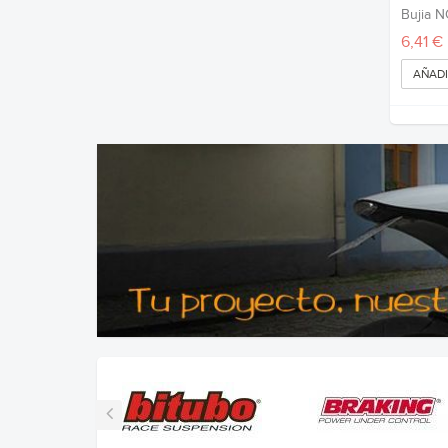
Bujia 
6,41 €
AÑADI