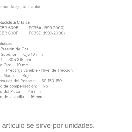
enta de ajuste incluido.
tocicleta Clásica
:
 CBR 600F PC35A (1999-2000)
 CBR 600F PC35D (1999-2000)
isticas
:
Presión de Gas
n Superior: Ojo 10 mm
ud: 305-315 mm
ro Ojo: 10 mm
: Precarga variable - Nivel de Tracción
el Muelle: Rojo
risticas del Resorte: 60-150-150
to de compensación: No
ro del Pistón: 45 mm
o de la varilla: 16 mm
 articulo se sirve por unidades.