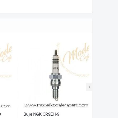
›
9
Bujia NGK CR9EH-9