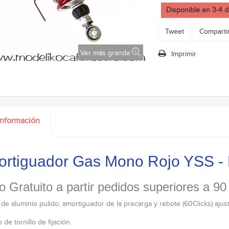
Disponible en 3-4 d
Tweet
Comparti
Ver más grande
Imprimir
información
rtiguador Gas Mono Rojo YSS 
o Gratuito a partir pedidos superiores a 90
de aluminio pulido, amortiguador de la precarga y rebote (60Clicks) ajus
de tornillo de fijación.