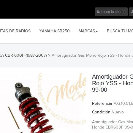
Iniciar la sesión
NTAS DE RADIOS
YAMAHA SR250
MARCAS
BUSCA TU M
A CBR 600F (1987-2007)
>
Amortiguador Gas Mono Rojo YSS - Honda
Amortiguador 
Rojo YSS - H
99-00
Referencia
703.10.01.
Condición
Nuevo
Amortiguador Gas Mon
Honda CBR600F 99-