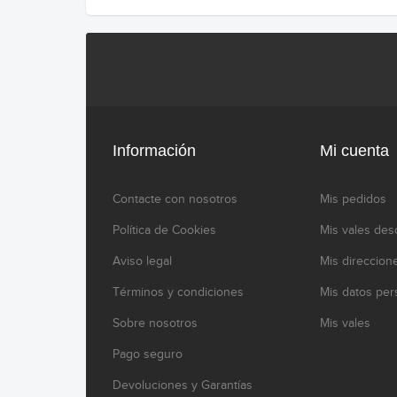
Información
Mi cuenta
Contacte con nosotros
Mis pedidos
Política de Cookies
Mis vales des
Aviso legal
Mis direccion
Términos y condiciones
Mis datos per
Sobre nosotros
Mis vales
Pago seguro
Devoluciones y Garantías