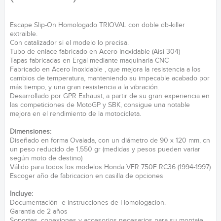
Escape Slip-On Homologado TRIOVAL con doble db-killer
extraible.
Con catalizador si el modelo lo precisa.
Tubo de enlace fabricado en Acero Inoxidable (Aisi 304)
Tapas fabricadas en Ergal mediante maquinaria CNC
Fabricado en Acero Inoxidable , que mejora la resistencia a los
cambios de temperatura, manteniendo su impecable acabado por
más tiempo, y una gran resistencia a la vibración.
Desarrollado por GPR Exhaust, a partir de su gran experiencia en
las competiciones de MotoGP y SBK, consigue una notable
mejora en el rendimiento de la motocicleta.
Dimensiones:
Diseñado en forma Ovalada, con un diámetro de 90 x 120 mm, cn
un peso reducido de 1,550 gr (medidas y pesos pueden variar
según moto de destino)
Válido para todos los modelos Honda VFR 750F RC36 (1994-1997)
Escoger año de fabricacion en casilla de opciones
Incluye:
Documentación e instrucciones de Homologacion.
Garantia de 2 años
Soportes, conexiones y accesorios necesarios para su montaje.