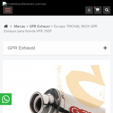
0
Navegación
Toggle
>
Marcas
>
GPR Exhaust
>
Escape TRIOVAL INOX GPR
Exhaust para Honda VFR 750F
GPR Exhaust