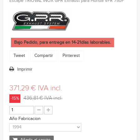
Escape TRIOVAL INOX GPR Exhaust para Honda VFR 750F
Bajo Pedido, para entrega en 14-21días laborables.
Tweet
Compartir
Pinterest
Imprimir
371,29 €
IVA incl.
436,81 €
IVA incl.
-15%
Año Fabricacion
Añadir al carrito