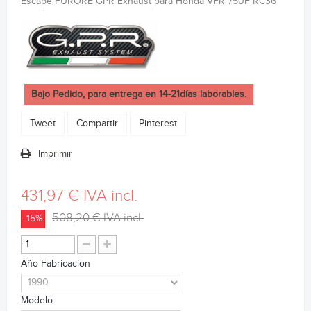
Escape FURORE GPR Exhaust para Honda VFR 750F RC36
Bajo Pedido, para entrega en 14-21días laborables.
Tweet
Compartir
Pinterest
Imprimir
431,97 €
IVA incl.
508,20 €
IVA incl.
-15%
Año Fabricacion
Modelo