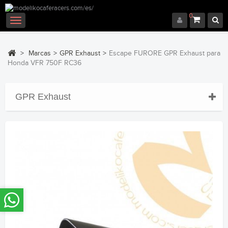
0
Navegación
Toggle
>
Marcas
>
GPR Exhaust
>
Escape FURORE GPR Exhaust para
Honda VFR 750F RC36
GPR Exhaust