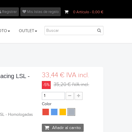
Registrar
Mis listas de regalo
0
Artículo
- 0,00 €
OTO
OUTLET
33,44 €
IVA incl.
Racing LSL -
35,20 €
IVA incl.
-5%
Color
 LSL - Homologadas
Añadir al carrito