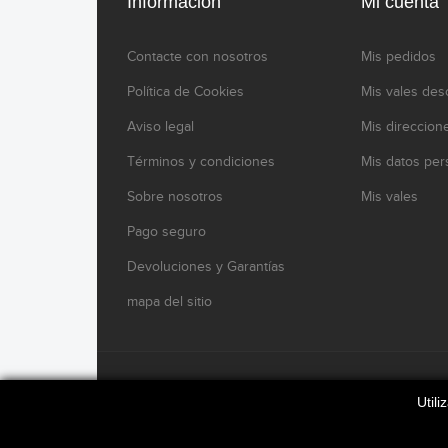
Información
Mi cuenta
Contacte con nosotros
Mis pedidos
Política de Cookies
Mis vales des
Aviso legal
Mis direccion
Términos y condiciones
Mis datos per
Sobre nosotros
Mis vales
Pago seguro
Devoluciones y Garantías
mapa del sitio
www.modelikocaferacers.com Designed By
Modelik
Util