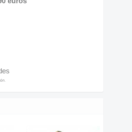
90 euros
des
ión.