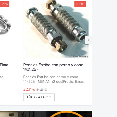
-5%
-50%
›
Plata
Pedales Estribo con perno y cono
14x1,25 -...
ta
Pedales Estribo con perno y cono
14x1,25 - MENANI (2 uds)Precio: Base...
22,11 €
44,23 €
AÑADIR A LA CESTA