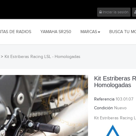
Iniciar la sesión
NTAS DE RADIOS
YAMAHA SR250
MARCAS
BUSCA TU M
>
Kit Estriberas Racing LSL - Homologadas
Kit Estriberas 
Homologadas
Referencia
103.01.07
Condición
Nuevo
Kit Estriberas Racing