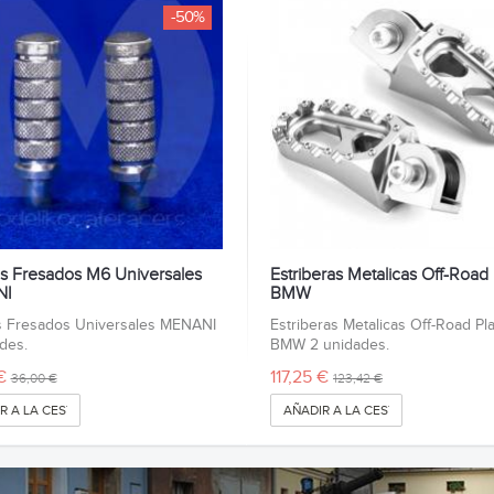
-50%
s Fresados M6 Universales
Estriberas Metalicas Off-Road 
NI
BMW
s Fresados Universales MENANI
Estriberas Metalicas Off-Road Pla
des.
BMW 2 unidades.
€
117,25 €
36,00 €
123,42 €
R A LA CESTA
AÑADIR A LA CESTA