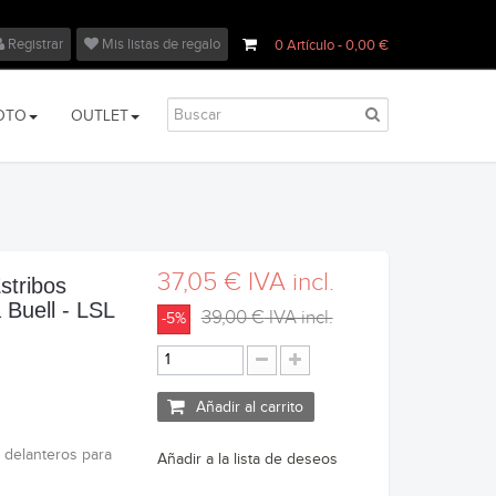
Registrar
Mis listas de regalo
0
Artículo
- 0,00 €
OTO
OUTLET
37,05 €
IVA incl.
stribos
 Buell - LSL
39,00 €
IVA incl.
-5%
Añadir al carrito
 delanteros para
Añadir a la lista de deseos