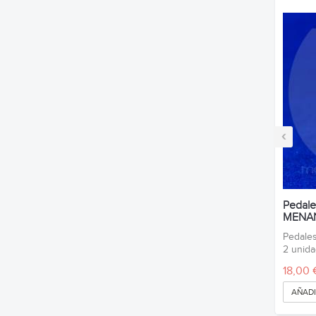
‹
Pedale
MENA
Pedale
2 unida
18,00 
AÑADI