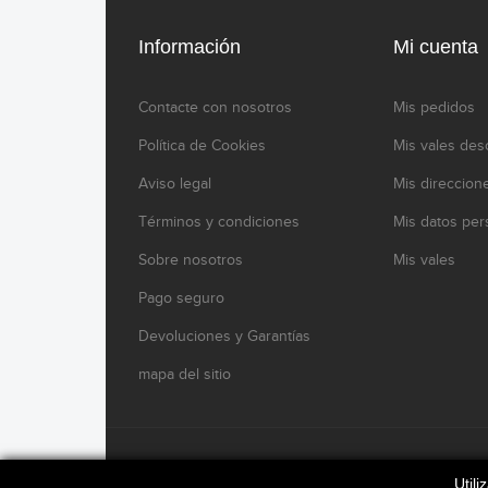
Información
Mi cuenta
Contacte con nosotros
Mis pedidos
Política de Cookies
Mis vales des
Aviso legal
Mis direccion
Términos y condiciones
Mis datos per
Sobre nosotros
Mis vales
Pago seguro
Devoluciones y Garantías
mapa del sitio
www.modelikocaferacers.com Designed By
Modelik
Util