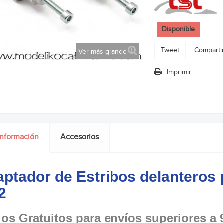
Disponible
Tweet
Comparti
Ver más grande
Imprimir
información
Accesorios
ptador de Estribos delanteros p
2
os Gratuitos para envíos superiores a 