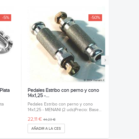
-5%
-50%
›
Plata
Pedales Estribo con perno y cono
14x1,25 -...
ta
Pedales Estribo con perno y cono
14x1,25 - MENANI (2 uds)Precio: Base...
22,11 €
44,23 €
AÑADIR A LA CESTA