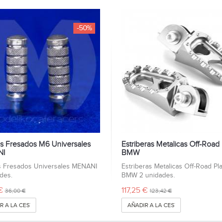
-50%
s Fresados M6 Universales
Estriberas Metalicas Off-Road 
NI
BMW
s Fresados Universales MENANI
Estriberas Metalicas Off-Road Pla
des.
BMW 2 unidades.
€
117,25 €
36,00 €
123,42 €
R A LA CESTA
AÑADIR A LA CESTA