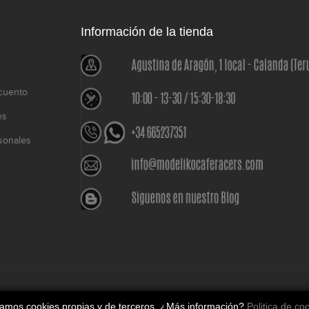
Información de la tienda
cuento
es
sonales
o
izamos cookies propias y de terceros. ¿Más información?
Politica de co