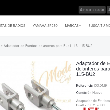
Iniciar la sesión
NTAS DE RADIOS
YAMAHA SR250
MARCAS
BUSCA TU M
>
Adaptador de Estribos delanteros para Buell - LSL 115-BU2
Adaptador de E
delanteros para
115-BU2
Referencia
103.01.19
Condición
Nuevo
Adaptador de Estribos
Buell - LSL 115-BU2