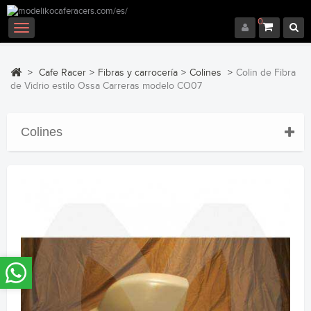
0
Navegación
Toggle
>
Cafe Racer
>
Fibras y carrocería
>
Colines
>
Colin de Fibra
de Vidrio estilo Ossa Carreras modelo CO07
Colines