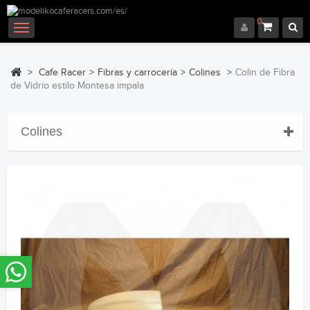
0
Navegación
Toggle
>
Cafe Racer
>
Fibras y carrocería
>
Colines
>
Colin de Fibra
de Vidrio estilo Montesa impala
Colines