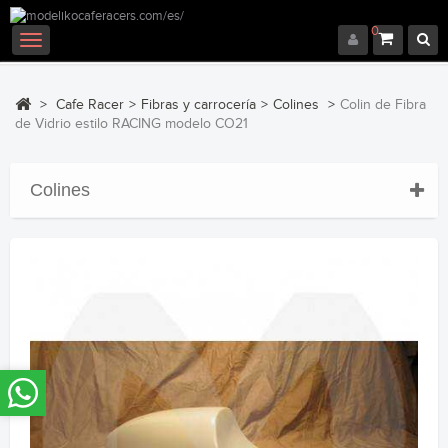
0
Navegación
Toggle
>
Cafe Racer
>
Fibras y carrocería
>
Colines
>
Colin de Fibra
de Vidrio estilo RACING modelo CO21
Colines