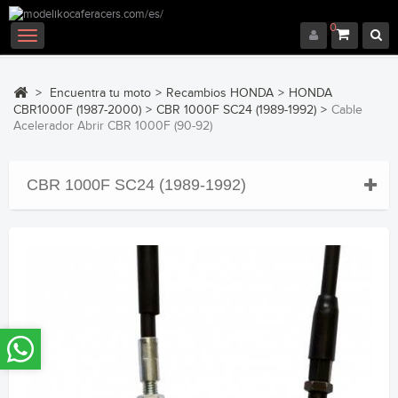
0
Navegación
Toggle
>
Encuentra tu moto
>
Recambios HONDA
>
HONDA
CBR1000F (1987-2000)
>
CBR 1000F SC24 (1989-1992)
>
Cable
Acelerador Abrir CBR 1000F (90-92)
CBR 1000F SC24 (1989-1992)