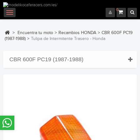
0
Navegación
Toggle
>
Encuentra tu moto
>
Recambios HONDA
>
CBR 600F PC19
(1987-1988)
>
Tulipa de Intermitente Trasero - Honda
CBR 600F PC19 (1987-1988)