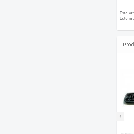
Este ar
Este ar
Prod
‹