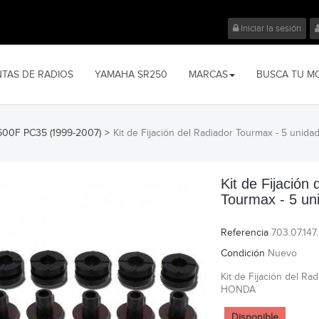
Iniciar la sesión
NTAS DE RADIOS
YAMAHA SR250
MARCAS
BUSCA TU M
00F PC35 (1999-2007)
>
Kit de Fijación del Radiador Tourmax - 5 unida
Kit de Fijación
Tourmax - 5 un
Referencia
703.07.147
Condición
Nuevo
Kit de Fijación del Rad
HONDA
Disponible