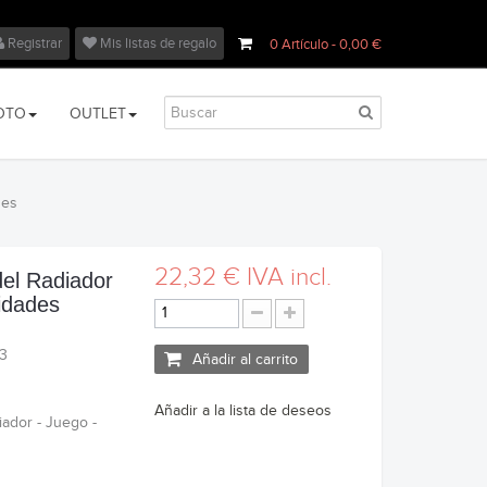
Registrar
Mis listas de regalo
0
Artículo
- 0,00 €
OTO
OUTLET
des
22,32 €
IVA incl.
 del Radiador
idades
.3
Añadir al carrito
Añadir a la lista de deseos
iador - Juego -