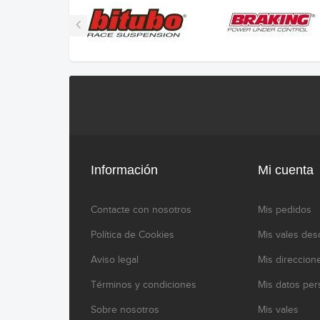
Información
Mi cuenta
Contacte con nosotros
Mis pedidos
Política de Cookies
Mis vales des
Aviso legal
Mis direccion
Términos y condiciones
Mis datos per
Sobre nosotros
Mis vales