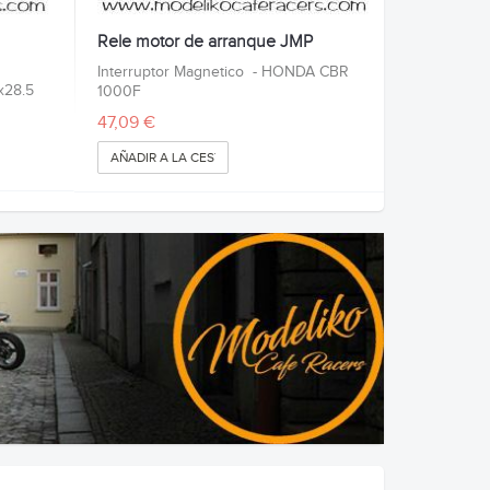
Rele motor de arranque JMP
Interruptor Magnetico - HONDA CBR
x28.5
1000F
47,09 €
AÑADIR A LA CESTA