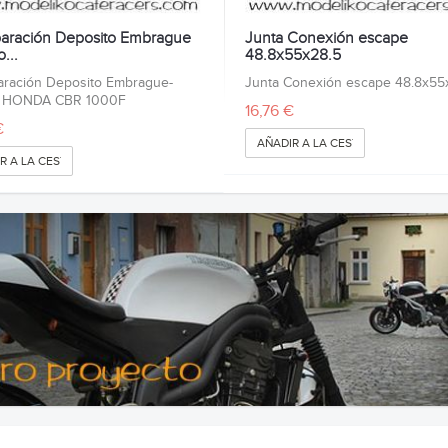
paración Deposito Embrague
Junta Conexión escape
...
48.8x55x28.5
aración Deposito Embrague-
Junta Conexión escape 48.8x55
- HONDA CBR 1000F
16,76 €
€
AÑADIR A LA CESTA
R A LA CESTA