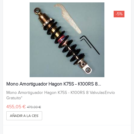
-5%
Mono Amortiguador Hagon K75S - K100RS 8...
Mono Amortiguador Hagon K75S - K100RS 8 ValvulasEnvío
Gratuito*
455,05 €
479,00 €
AÑADIR A LA CESTA