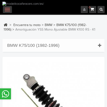
0
Navegación
Toggle
>
Encuentra tu moto
>
BMW
>
BMW K75/100 (1982-
1996)
>
Amortiguación YSS Mono Ajustable BMW K100 RS - K1
BMW K75/100 (1982-1996)