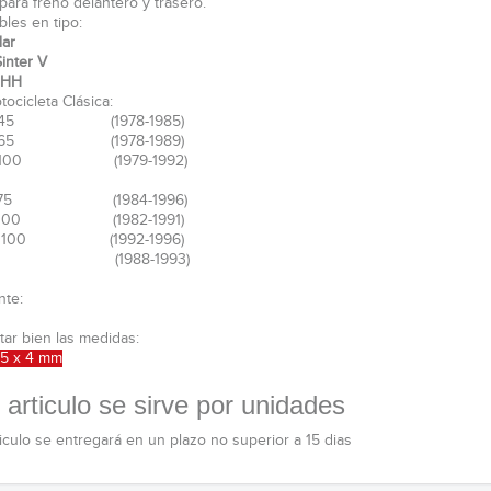
para freno delantero y trasero.
bles en tipo:
dar
Sinter V
r HH
ocicleta Clásica:
R45 (1978-1985)
R65 (1978-1989)
R100 (1979-1992)
K75 (1984-1996)
K100 (1982-1991)
K1100 (1992-1996)
 K1 (1988-1993)
nte:
tar bien las medidas:
55 x 4 mm
 articulo se sirve por unidades
ticulo se entregará en un plazo no superior a 15 dias