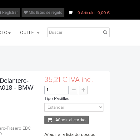
Registrar
Mis listas de regalo
0
Artículo
- 0,00 €
OTO
OUTLET
35,21 €
IVA incl.
 Delantero-
FA018 - BMW
Tipo Pastillas
Añadir al carrito
tero-Trasero EBC
0
Añadir a la lista de deseos