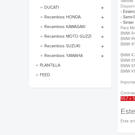
Validas 
Disponi
DUCATI
- Estan
- Semi-
Recambios HONDA
- Sinte
Recambios KAWASAKI
Para Mot
BMW 
Recambios MOTO GUZZI
BMW 
BMW 
Recambios SUZUKI
BMW 
Recambios YAMAHA
BMW 
PLANTILLA
BMW 
BMW
FEED
Importa
Contras
55,7 x 
Este
Este ar