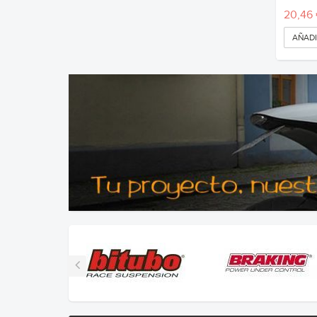
20,46
AÑADI