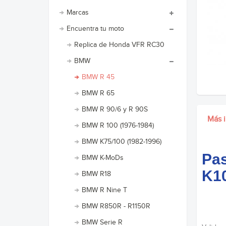
Marcas
Encuentra tu moto
Replica de Honda VFR RC30
BMW
BMW R 45
BMW R 65
BMW R 90/6 y R 90S
Más 
BMW R 100 (1976-1984)
BMW K75/100 (1982-1996)
Pas
BMW K-MoDs
K1
BMW R18
BMW R Nine T
BMW R850R - R1150R
BMW Serie R