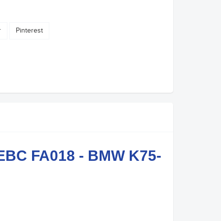
r
Pinterest
o EBC FA018 - BMW K75-