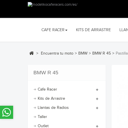
CAFE RACER
KITS DE ARRASTRE
LLA
>
Encuentra tu moto
>
BMW
>
BMW R 45
>
Pastil
BMW R 45
Cafe Racer
Kits de Arrastre
Llantas de Radios
Taller
Outlet