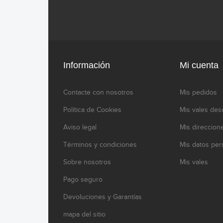
Información
Mi cuenta
Contacte con nosotros
Mis pedidos
Política de Cookies
Mis vales des
Aviso legal
Mis direccion
Términos y condiciones
Mis datos per
Sobre nosotros
Mis vales
Pago seguro
Devoluciones y Garantías
mapa del sitio