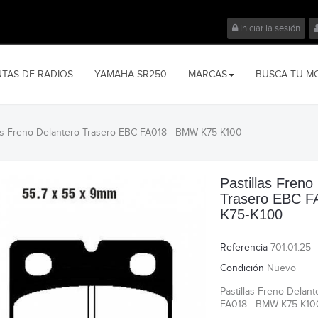
Iniciar la sesión
NTAS DE RADIOS
YAMAHA SR250
MARCAS
BUSCA TU M
las Freno Delantero-Trasero EBC FA018 - BMW K75-K100
Pastillas Freno
Trasero EBC 
K75-K100
Referencia
701.01.25
Condición
Nuevo
Pastillas Freno Delan
FA018 - BMW K75-K10