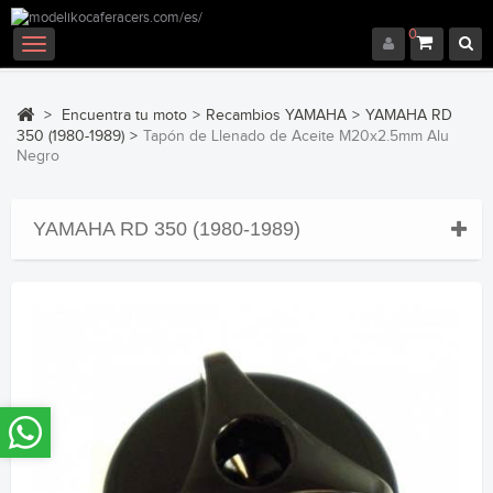
0
Navegación
Toggle
>
Encuentra tu moto
>
Recambios YAMAHA
>
YAMAHA RD
350 (1980-1989)
>
Tapón de Llenado de Aceite M20x2.5mm Alu
Negro
YAMAHA RD 350 (1980-1989)