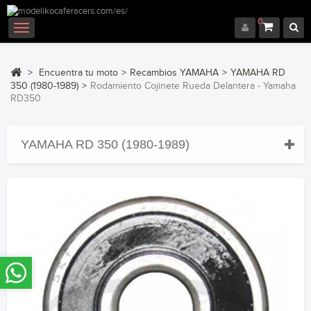
0
Navegación
Toggle
>
Encuentra tu moto
>
Recambios YAMAHA
>
YAMAHA RD
350 (1980-1989)
>
Rodamiento Cojinete Rueda Delantera - Yamaha
RD350
YAMAHA RD 350 (1980-1989)