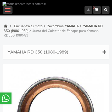
0
Navegación
Toggle
>
Encuentra tu moto
>
Recambios YAMAHA
>
YAMAHA RD
350 (1980-1989)
>
Junta del Colector de Escape para Yamaha
RD350 1980-83
YAMAHA RD 350 (1980-1989)