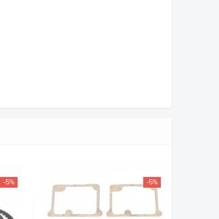
-5%
-5%