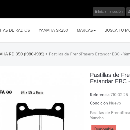
Iniciar la sesión
NTAS DE RADIOS
YAMAHA SR250
MARCAS
BUSCA TU M
HA RD 350 (1980-1989)
>
Pastillas de FrenoTrasero Estandar EBC - Ya
Pastillas de Fr
Estandar EBC 
Referencia
710.02.25
Condición
Nuevo
Pastillas de FrenoTra
Yamaha
Disponible