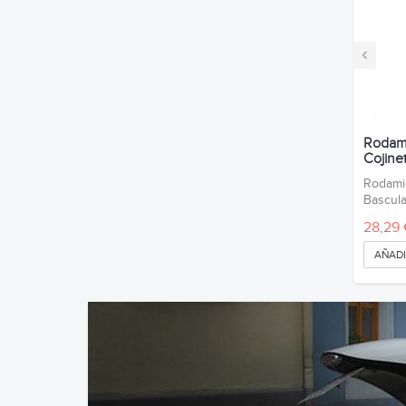
‹
Rodami
Cojinet
Rodamie
Bascula
28,29 
AÑADI