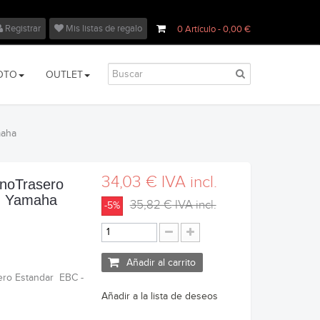
Registrar
Mis listas de regalo
0
Artículo
- 0,00 €
OTO
OUTLET
maha
34,03 €
IVA incl.
enoTrasero
- Yamaha
35,82 €
IVA incl.
-5%
Añadir al carrito
sero Estandar EBC -
Añadir a la lista de deseos