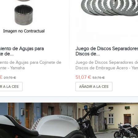
ento de Agujas para
Juego de Discos Separadore
e de...
Discos de...
nto de Agujas para Cojinete de
Juego de Discos Separadores d
nte - Yamaha
Discos de Embrague Acero - Ya
€
51,07 €
29,78 €
53,76 €
R A LA CESTA
AÑADIR A LA CESTA