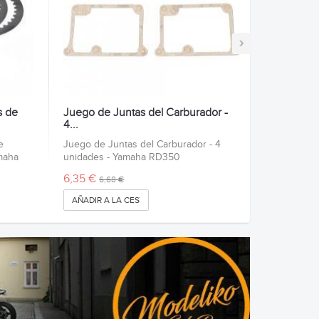
›
s de
Juego de Juntas del Carburador -
4...
e
Juego de Juntas del Carburador - 4
maha
unidades - Yamaha RD350
6,35 €
6,68 €
AÑADIR A LA CESTA