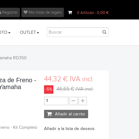
Registrar
Mis listas de regalo
0
Artículo
- 0,00 €
OTO
OUTLET
 Yamaha RD350
44,32 €
IVA incl.
za de Freno -
 Yamaha
46,65 €
IVA incl.
-5%
Añadir al carrito
reno - Kit Completo
Añadir a la lista de deseos