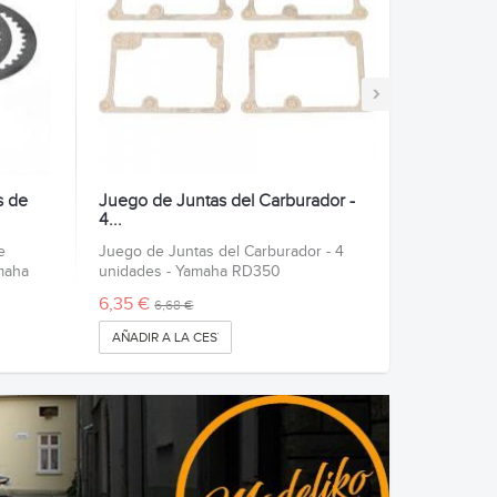
›
s de
Juego de Juntas del Carburador -
4...
e
Juego de Juntas del Carburador - 4
maha
unidades - Yamaha RD350
6,35 €
6,68 €
AÑADIR A LA CESTA