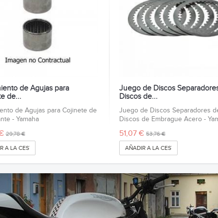
ento de Agujas para
Juego de Discos Separadore
e de...
Discos de...
nto de Agujas para Cojinete de
Juego de Discos Separadores d
nte - Yamaha
Discos de Embrague Acero - Ya
€
51,07 €
29,78 €
53,76 €
R A LA CESTA
AÑADIR A LA CESTA