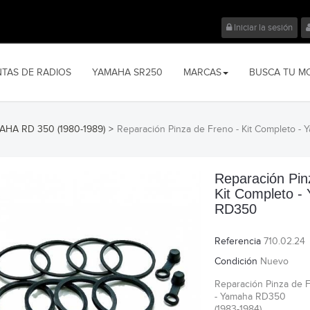
Iniciar la sesión
NTAS DE RADIOS
YAMAHA SR250
MARCAS
BUSCA TU M
HA RD 350 (1980-1989)
>
Reparación Pinza de Freno - Kit Completo -
Reparación Pin
Kit Completo -
RD350
Referencia
710.02.24
Condición
Nuevo
Reparación Pinza de F
- Yamaha RD350
(1983-1984)