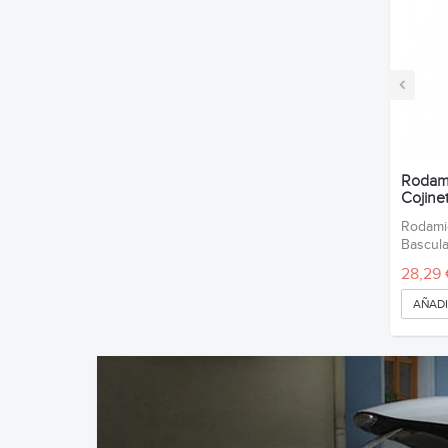
‹
Rodami
Cojinet
Rodamie
Bascula
28,29 
AÑADI