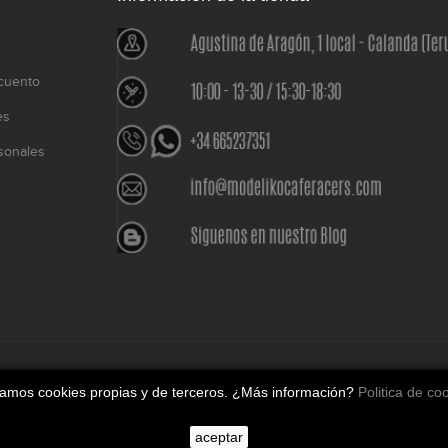
cuento
es
sonales
o
izamos cookies propias y de terceros. ¿Más información?
Politica de co
aceptar