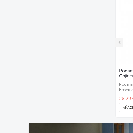
‹
Rodami
Cojinet
Rodamie
Bascula
28,29 
AÑADI