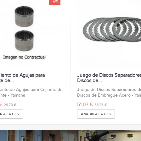
-5%
ento de Agujas para
Juego de Discos Separadore
e de...
Discos de...
nto de Agujas para Cojinete de
Juego de Discos Separadores d
nte - Yamaha
Discos de Embrague Acero - Ya
€
51,07 €
29,78 €
53,76 €
R A LA CESTA
AÑADIR A LA CESTA