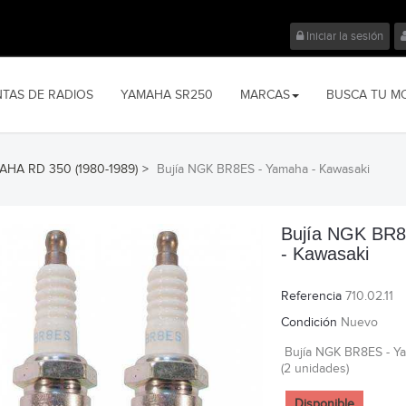
Iniciar la sesión
NTAS DE RADIOS
YAMAHA SR250
MARCAS
BUSCA TU M
HA RD 350 (1980-1989)
>
Bujía NGK BR8ES - Yamaha - Kawasaki
Bujía NGK BR
- Kawasaki
Referencia
710.02.11
Condición
Nuevo
Bujía NGK BR8ES - Ya
(2 unidades)
Disponible