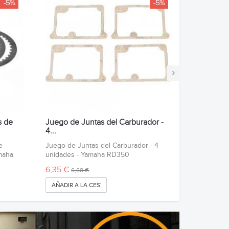
-5%
-5%
›
s de
Juego de Juntas del Carburador -
4...
e
Juego de Juntas del Carburador - 4
maha
unidades - Yamaha RD350
6,35 €
6,68 €
AÑADIR A LA CESTA