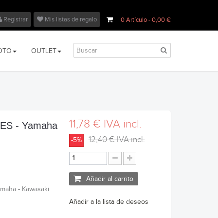
Registrar
Mis listas de regalo
0
Artículo
- 0,00 €
OTO
OUTLET
11,78 €
IVA incl.
8ES - Yamaha
12,40 €
IVA incl.
-5%
Añadir al carrito
maha - Kawasaki
Añadir a la lista de deseos