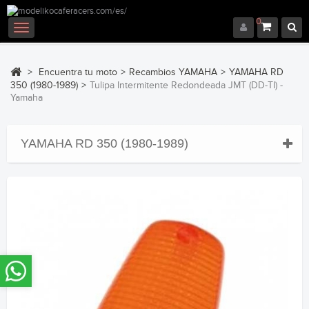
0
Navegación
Toggle
>
Encuentra tu moto
>
Recambios YAMAHA
>
YAMAHA RD
350 (1980-1989)
>
Tulipa Intermitente Redondeada JMT (DD-TI) -
Yamaha
YAMAHA RD 350 (1980-1989)