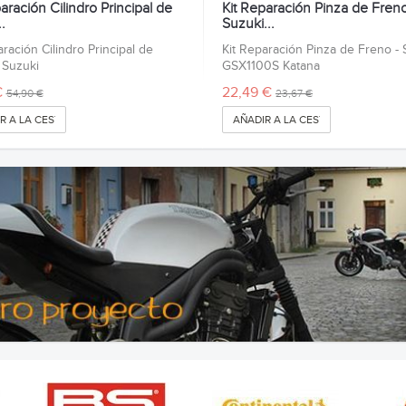
aración Cilindro Principal de
Kit Reparación Pinza de Freno
.
Suzuki...
aración Cilindro Principal de
Kit Reparación Pinza de Freno - 
 Suzuki
GSX1100S Katana
€
22,49 €
54,90 €
23,67 €
R A LA CESTA
AÑADIR A LA CESTA