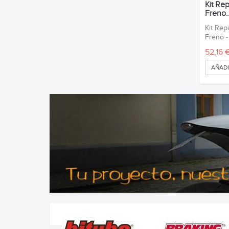
Kit Rep
Freno..
Kit Rep
Freno -
52,16 
AÑADI