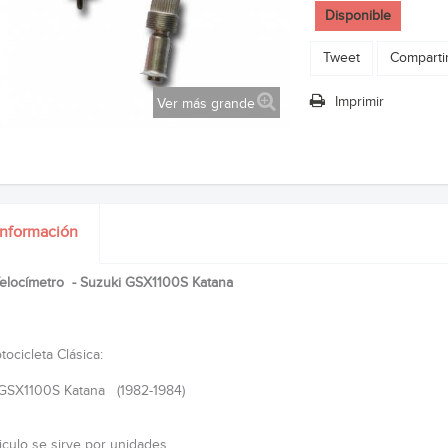
Disponible
Tweet
Comparti
Imprimir
Ver más grande
información
elocímetro - Suzuki GSX1100S Katana
ocicleta Clásica:
GSX1100S Katana (1982-1984)
ticulo se sirve por unidades