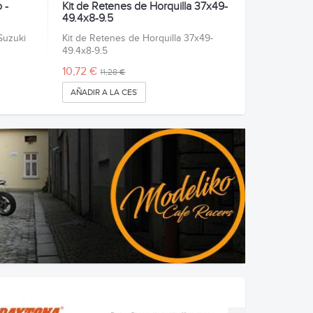
 -
Kit de Retenes de Horquilla 37x49-
49.4x8-9.5
Suzuki
Kit de Retenes de Horquilla 37x49-
49.4x8-9.5
10,72 €
11,28 €
AÑADIR A LA CESTA