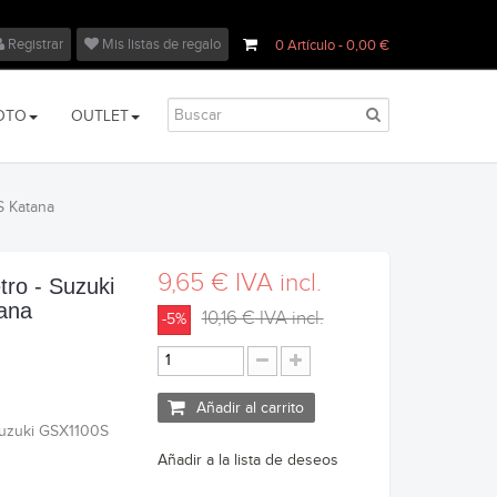
Registrar
Mis listas de regalo
0
Artículo
- 0,00 €
OTO
OUTLET
S Katana
9,65 €
IVA incl.
tro - Suzuki
ana
10,16 €
IVA incl.
-5%
Añadir al carrito
Suzuki GSX1100S
Añadir a la lista de deseos