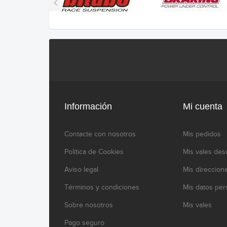
Información
Mi cuenta
Contacte con nosotros
Mis pedidos
Política de Cookies
Mis vales des
Aviso legal
Mis direccion
Términos y condiciones
Mis datos per
Sobre nosotros
Mis vales
Pago seguro