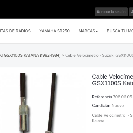
Iniciar la sesión
NTAS DE RADIOS
YAMAHA SR250
MARCAS
BUSCA TU M
I GSX1100S KATANA (1982-1984)
>
Cable Velocímetro - Suzuki GSX1100
Cable Velocíme
GSX1100S Kat
Referencia
708.06.05
Condición
Nuevo
Cable Velocímetro - 
Katana