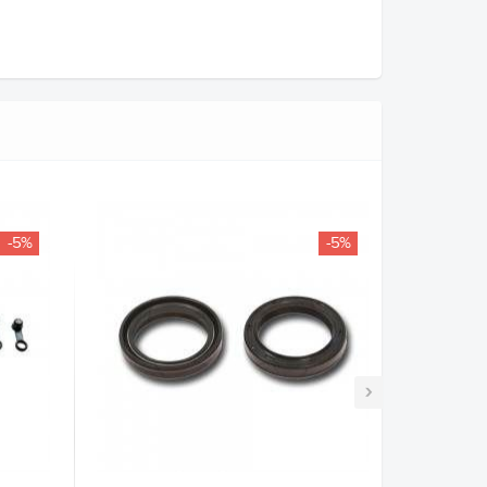
-5%
-5%
›