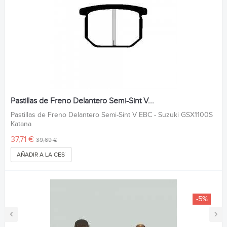
Pastillas de Freno Delantero Semi-Sint V...
Pastillas de Freno Delantero Semi-Sint V EBC - Suzuki GSX1100S
Katana
37,71 €
39,69 €
AÑADIR A LA CESTA
-5%
‹
›