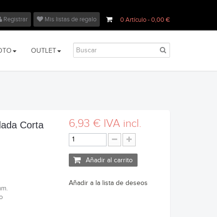
Registrar
Mis listas de regalo
0
Artículo
- 0,00 €
OTO
OUTLET
6,93 €
IVA incl.
dada Corta
Añadir al carrito
Añadir a la lista de deseos
mm.
o