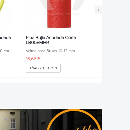
›
odada
Pipa Bujía Acodada Corta
LB05EMHR
50 cm
Valida para Bujías 10-12 mm.
16,66 €
AÑADIR A LA CESTA