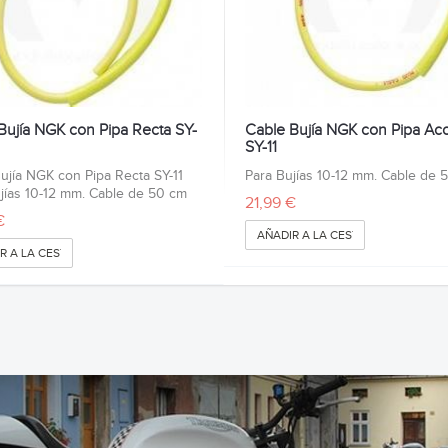
Bujía NGK con Pipa Recta SY-
Cable Bujía NGK con Pipa Ac
SY-11
ujía NGK con Pipa Recta SY-11
Para Bujías 10-12 mm. Cable de 
jías 10-12 mm. Cable de 50 cm
21,99 €
€
AÑADIR A LA CESTA
R A LA CESTA