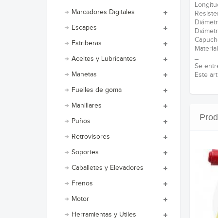
Longit
Marcadores Digitales
Resiste
Diámetr
Escapes
Diámet
Capuch
Estriberas
Materia
_
Aceites y Lubricantes
Se entr
Manetas
Este ar
Fuelles de goma
Manillares
Prod
Puños
Retrovisores
Soportes
Caballetes y Elevadores
Frenos
Motor
Herramientas y Utiles