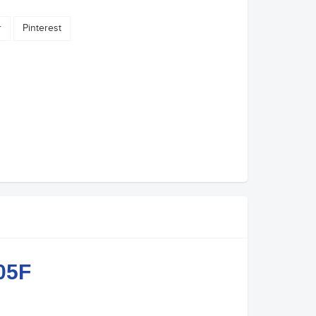
r
Pinterest
05F