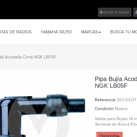
Iniciar la sesión
NTAS DE RADIOS
YAMAHA SR250
MARCAS
BUSCA TU M
jía Acodada Corta NGK LB05F
Pipa Bujía Aco
NGK LB05F
Referencia
302.03.07
Condición
Nuevo
Valida para Bujías 14 
Terminal de Rosca Fin
Disponible