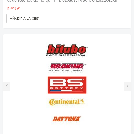
Kit de retenes de horquilla - MotoGuzzi V50 Monza32x42x9
11,63 €
AÑADIR A LA CESTA