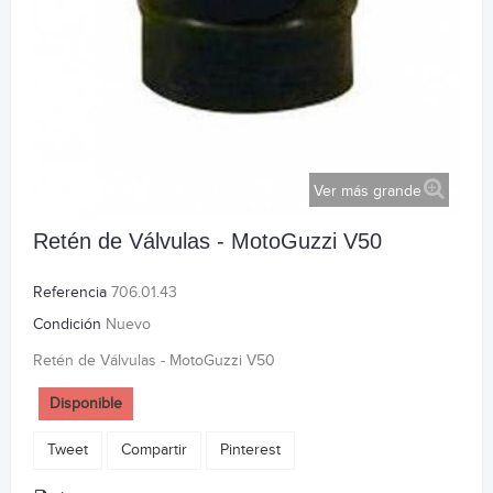
Ver más grande
Retén de Válvulas - MotoGuzzi V50
Referencia
706.01.43
Condición
Nuevo
Retén de Válvulas - MotoGuzzi V50
Disponible
Tweet
Compartir
Pinterest