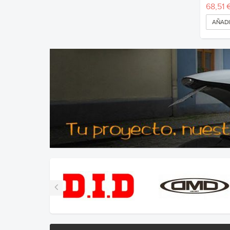
68,51 
AÑADI