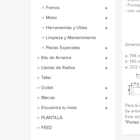
- Forma
Frenos
- con c
Motor
Herramientas y Utiles
Limpieza y Mantenimiento
dimensi
Piezas Especiales
a: 794
Kits de Arrastre
b: 140
e: 202
Llantas de Radios
Taller
Outlet
Marcas
Para la 
Encuentra tu moto
Se entr
Este ar
PLANTILLA
*Portes 
FEED