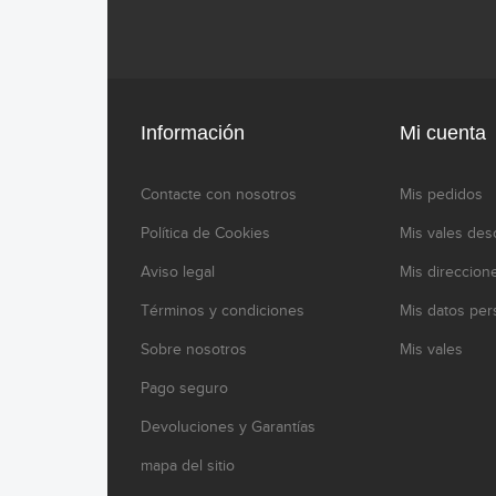
Información
Mi cuenta
Contacte con nosotros
Mis pedidos
Política de Cookies
Mis vales des
Aviso legal
Mis direccion
Términos y condiciones
Mis datos per
Sobre nosotros
Mis vales
Pago seguro
Devoluciones y Garantías
mapa del sitio