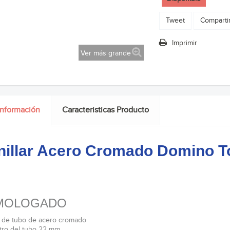
Tweet
Comparti
Imprimir
Ver más grande
información
Caracteristicas Producto
illar Acero Cromado Domino T
MOLOGADO
 de tubo de acero cromado
tro del tubo 22 mm