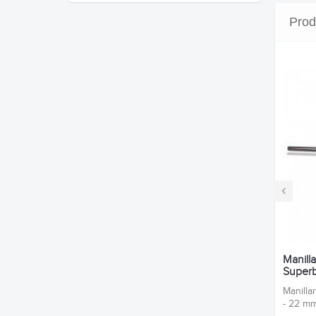
Prod
‹
Manill
Superb
Manilla
- 22 m