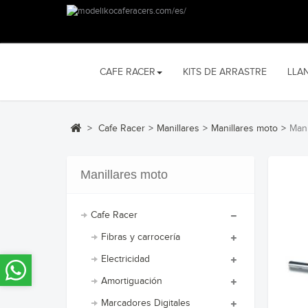
CAFE RACER
KITS DE ARRASTRE
LLA
>
Cafe Racer
>
Manillares
>
Manillares moto
>
Man
Manillares moto
Cafe Racer
Fibras y carrocería
Electricidad
Amortiguación
Marcadores Digitales