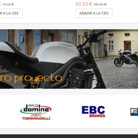
€
53,53 €
72,12 €
56,35 €
R A LA CESTA
AÑADIR A LA CESTA