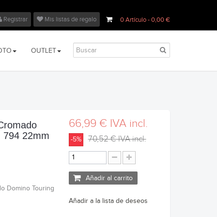
Registrar
Mis listas de regalo
0
Artículo
- 0,00 €
OTO
OUTLET
66,99 €
IVA incl.
 Cromado
g 794 22mm
70,52 €
IVA incl.
-5%
Añadir al carrito
do Domino Touring
Añadir a la lista de deseos