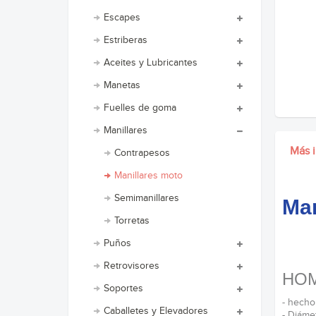
Escapes
Estriberas
Aceites y Lubricantes
Manetas
Fuelles de goma
Manillares
Más 
Contrapesos
Manillares moto
Semimanillares
Man
Torretas
Puños
Retrovisores
HO
Soportes
- hecho
Caballetes y Elevadores
- Diáme