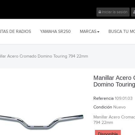
Iniciar la sesión
NTAS DE RADIOS
YAMAHA SR250
MARCAS
BUSCA TU M
illar Acero Cromado Domino Touring 794 22mm
Manillar Acero
Domino Tourin
Referencia
109.01.03
Condición
Nuevo
Manillar Acero Croma
794 22mm
Disponible