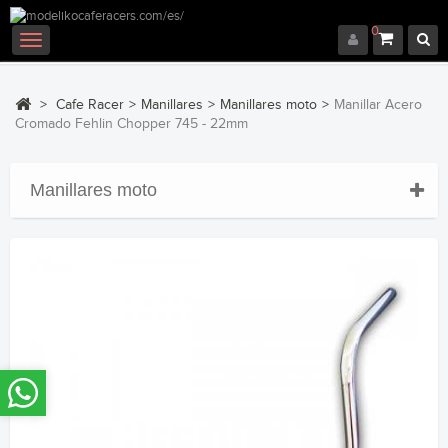
0
Navegación
Toggle
>
Cafe Racer
>
Manillares
>
Manillares moto
>
Manillar Acero
Cromado Fehlin Chopper 745 - 22mm
Manillares moto