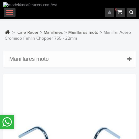
0
Navegación
Toggle
>
Cafe Racer
>
Manillares
>
Manillares moto
>
Manillar Acero
Cromado Fehlin Chopper 755 - 22mm
Manillares moto