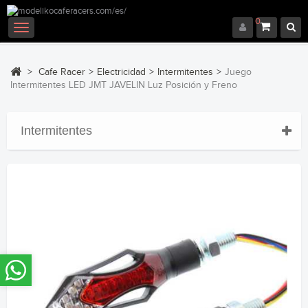
0
Navegación
Toggle
>
Cafe Racer
>
Electricidad
>
Intermitentes
>
Juego
Intermitentes LED JMT JAVELIN Luz Posición y Freno
Intermitentes