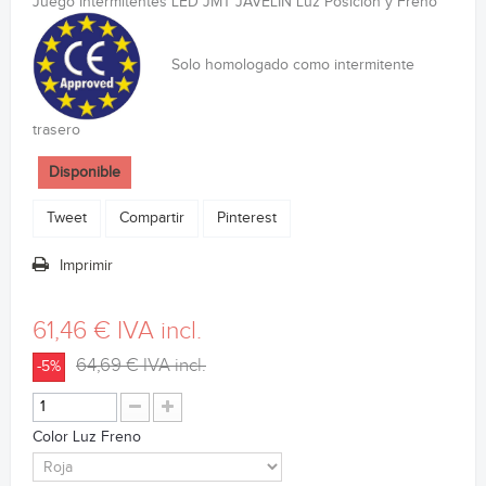
Juego Intermitentes LED JMT JAVELIN Luz Posición y Freno
Solo homologado como intermitente
trasero
Disponible
Tweet
Compartir
Pinterest
Imprimir
61,46 €
IVA incl.
64,69 €
IVA incl.
-5%
Color Luz Freno