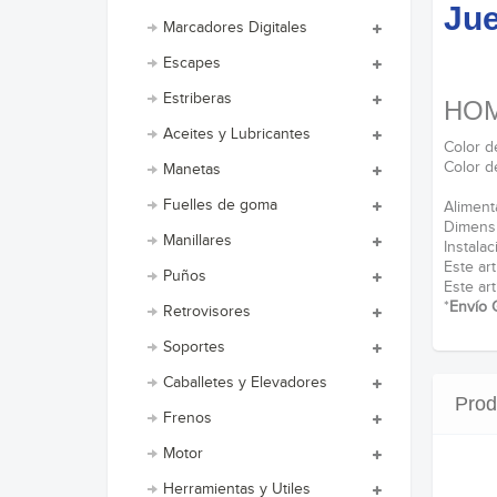
Jue
Marcadores Digitales
Escapes
Estriberas
HO
Aceites y Lubricantes
Color 
Color d
Manetas
Fuelles de goma
Alimen
Dimens
Manillares
Instal
Este art
Puños
Este art
*
Envío 
Retrovisores
Soportes
Caballetes y Elevadores
Prod
Frenos
Motor
Herramientas y Utiles