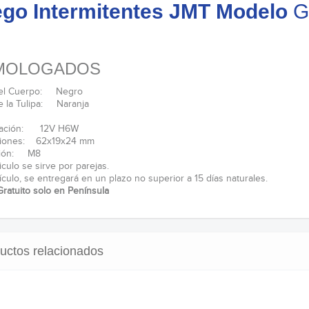
go Intermitentes JMT Modelo
G
MOLOGADOS
del Cuerpo: Negro
e la Tulipa: Naranja
tación: 12V H6W
iones: 62x19x24 mm
ación: M8
iculo se sirve por parejas.
ículo, se entregará en un plazo no superior a 15 días naturales.
Gratuito solo en Península
uctos relacionados