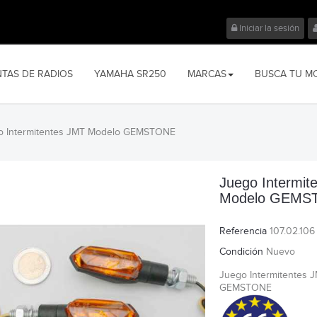
Iniciar la sesión
NTAS DE RADIOS
YAMAHA SR250
MARCAS
BUSCA TU M
o Intermitentes JMT Modelo GEMSTONE
Juego Intermit
Modelo GEMS
Referencia
107.02.106
Condición
Nuevo
Juego Intermitentes 
GEMSTONE