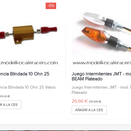
-5%
encia Blindada 10 Ohn 25
Juego Intermitentes JMT - m
BEAM Plateado
ncia Blindada 10 Ohn 25 Vatios
Juego Intermitentes JMT - mod
Plateado
10,12 €
26,66 €
28,06 €
R A LA CESTA
AÑADIR A LA CESTA