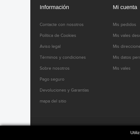
Información
Mi cuenta
Contacte con nosotros
Mis pedidos
Política de Cookies
Mis vales des
Aviso legal
Mis direccion
Términos y condiciones
Mis datos per
Sobre nosotros
Mis vales
Pago seguro
Devoluciones y Garantías
mapa del sitio
www.modelikocaferacers.com Designed By
Modelik
Util