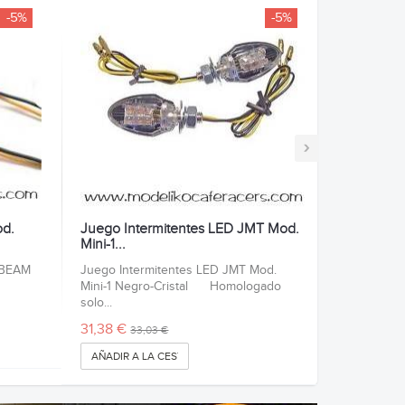
-5%
-5%
›
od.
Juego Intermitentes LED JMT Mod.
Mini-1...
. BEAM
Juego Intermitentes LED JMT Mod.
Mini-1 Negro-Cristal Homologado
solo...
31,38 €
33,03 €
AÑADIR A LA CESTA