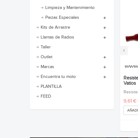
Limpieza y Mantenimiento
Piezas Especiales
Kits de Arrastre
Llantas de Radios
Taller
‹
Outlet
Marcas
Encuentra tu moto
Resist
Vatios
PLANTILLA
Resiste
FEED
9,61 €
AÑADI