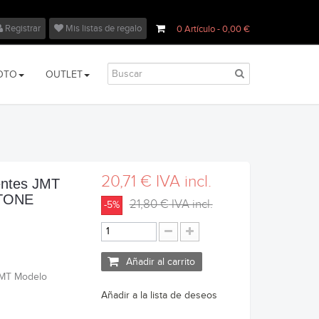
Registrar
Mis listas de regalo
0
Artículo
- 0,00 €
OTO
OUTLET
20,71 €
IVA incl.
entes JMT
TONE
21,80 €
IVA incl.
-5%
Añadir al carrito
JMT Modelo
Añadir a la lista de deseos