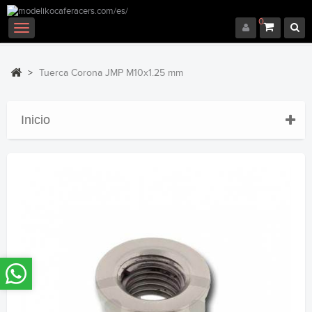
0
Navegación
Toggle
>
Tuerca Corona JMP M10x1.25 mm
Inicio