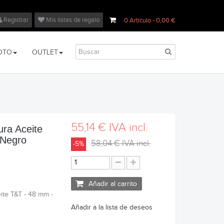
Registrar
Mis listas de regalo
0
Artículo
- 0,00 €
OTO
OUTLET
55,14 €
IVA incl.
ura Aceite
 Negro
58,04 €
IVA incl.
-5%
Añadir al carrito
ite T&T - 48 mm -
Añadir a la lista de deseos