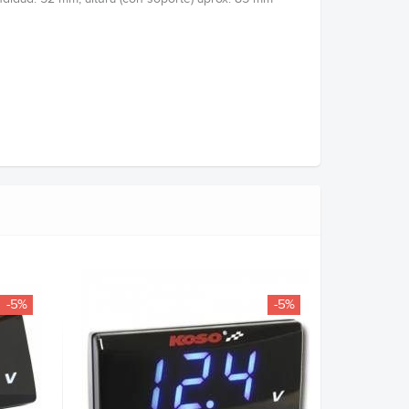
-5%
-5%