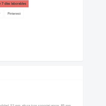
y 7 días laborables
r
Pinterest
didad. 52 mm, altura (con soporte) aprox. 85 mm