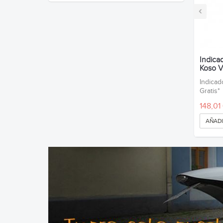
‹
Indica
Koso 
Indicad
Gratis*
148,01
AÑADI