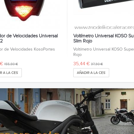
dor de Velocidades Universal
Voltímetro Universal KOSO S
V2
Slim Rojo
or de Velocidades KosoPortes
Voltímetro Universal KOSO Super
Rojo
 €
35,44 €
155,80 €
37,30 €
R A LA CESTA
AÑADIR A LA CESTA