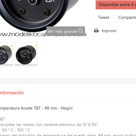
Disponible entre 5 
Tweet
Comparti
Imprimir
Ver más grande
información
emperatura Aceite T&T - 48 mm - Negro
T&T
ra todas las motos con sistema eléctrico de 12 V DC.
: 50 ° C - 150 ° C
ones del indicador de temperatura del aceite: diam. 48 mm, aprox profun