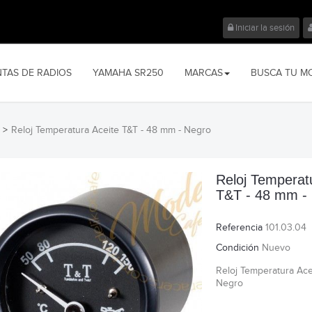
Iniciar la sesión
NTAS DE RADIOS
YAMAHA SR250
MARCAS
BUSCA TU M
>
Reloj Temperatura Aceite T&T - 48 mm - Negro
Reloj Temperat
T&T - 48 mm -
Referencia
101.03.04
Condición
Nuevo
Reloj Temperatura Ace
Negro