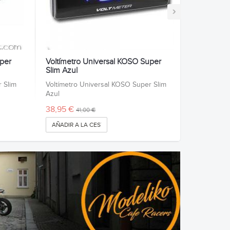
›
uper
Voltímetro Universal KOSO Super
Slim Azul
 Slim
Voltímetro Universal KOSO Super Slim
Azul
38,95 €
41,00 €
AÑADIR A LA CESTA