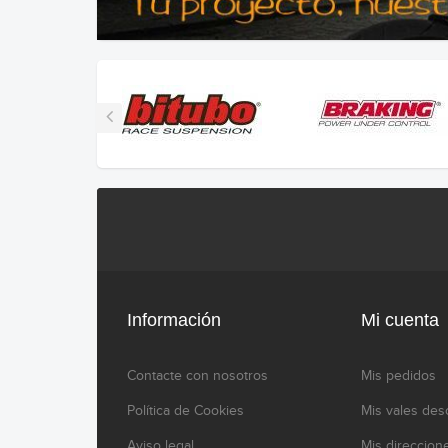
Información
Mi cuenta
Contacte con nosotros
Mis pedidos
Política de Cookies
Mis vales des
Aviso legal
Mis direccion