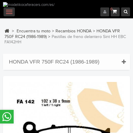
0
Navegación
Toggle
>
Encuentra tu moto
>
Recambios HONDA
>
HONDA VFR
750F RC24 (1986-1989)
>
Pastillas de freno delantero Sint HH EBC
FA142HH
HONDA VFR 750F RC24 (1986-1989)