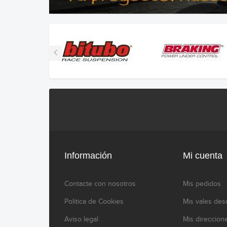
Información
Mi cuenta
Contacte con nosotros
Mis pedidos
Política de Cookies
Mis vales des
Aviso legal
Mis direccion