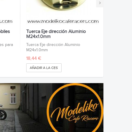
›
biles
Tuerca Eje dirección Aluminio
M24x1.0mm
es para
Tuerca Eje dirección Aluminio
M24x1.0mm
18,44 €
AÑADIR A LA CESTA