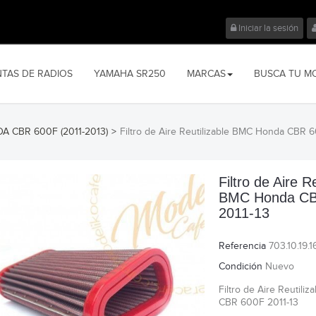
Iniciar la sesión
NTAS DE RADIOS
YAMAHA SR250
MARCAS
BUSCA TU M
A CBR 600F (2011-2013)
>
Filtro de Aire Reutilizable BMC Honda CBR 
Filtro de Aire R
BMC Honda CB
2011-13
Referencia
703.10.19.1
Condición
Nuevo
Filtro de Aire Reutil
CBR 600F 2011-13