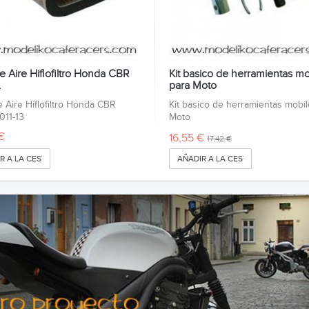
de Aire Hiflofiltro Honda CBR
Kit basico de herramientas mo
.
para Moto
de Aire Hiflofiltro Honda CBR
Kit basico de herramientas mobil
011-13
Moto
€
16,55 €
17,42 €
R A LA CESTA
AÑADIR A LA CESTA