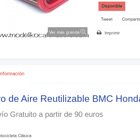
Disponible
Tweet
Comparti
Ver más grande
Imprimir
información
tro de Aire Reutilizable BMC Ho
ío Gratuito a partir de 90 euros
tocicleta Clásica
: