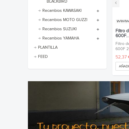
BLACKBIRD
‹
Recambios KAWASAKI
Recambios MOTO GUZZI
Recambios SUZUKI
Filtro 
600F..
Recambios YAMAHA
Filtro 
PLANTILLA
600F 2
52,37 
FEED
AÑADI