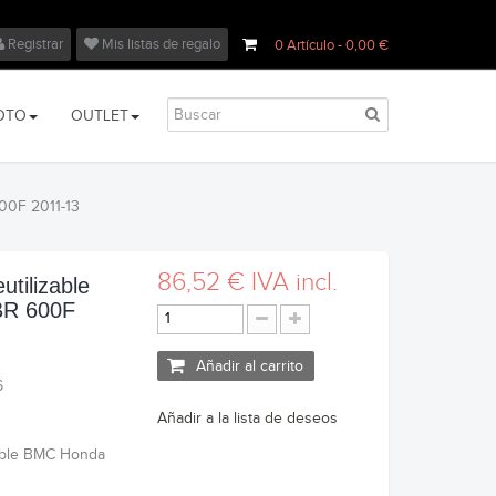
Registrar
Mis listas de regalo
0
Artículo
- 0,00 €
OTO
OUTLET
600F 2011-13
86,52 €
IVA incl.
eutilizable
R 600F
Añadir al carrito
6
Añadir a la lista de deseos
izable BMC Honda