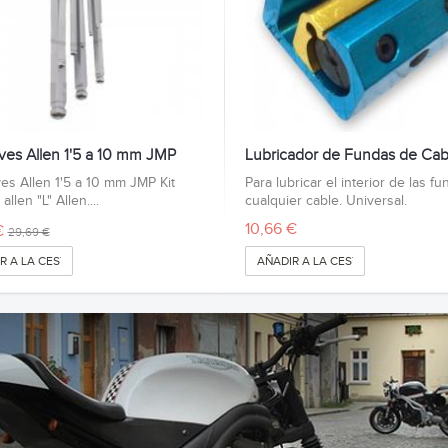
aves Allen 1'5 a 10 mm JMP
Lubricador de Fundas de Cab
ves Allen 1'5 a 10 mm JMP Kit
Para lubricar el interior de las f
allen "L" Allen....
cualquier cable. Universal.
10,66 €
€
29,69 €
R A LA CESTA
AÑADIR A LA CESTA