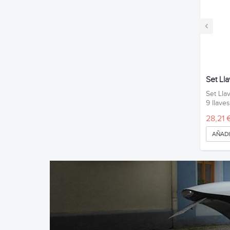
‹
Set Ll
Set Lla
9 llaves 
28,21 
AÑADI