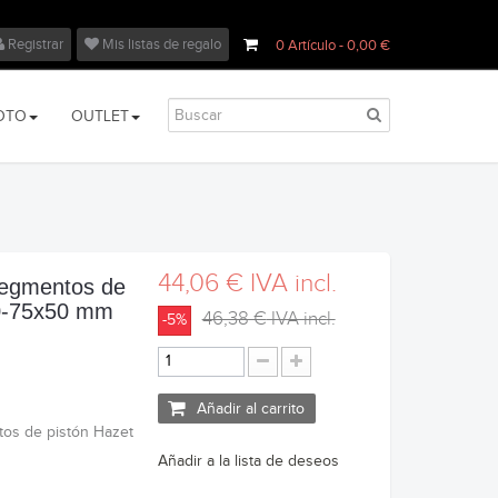
Registrar
Mis listas de regalo
0
Artículo
- 0,00 €
OTO
OUTLET
44,06 €
IVA incl.
segmentos de
40-75x50 mm
46,38 €
IVA incl.
-5%
Añadir al carrito
tos de pistón Hazet
Añadir a la lista de deseos