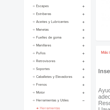
Escapes
Estriberas
Aceites y Lubricantes
Manetas
Fuelles de goma
Manillares
Más 
Puños
Retrovisores
Soportes
Ins
Caballetes y Elevadores
Frenos
Ayud
Motor
adec
Herramientas y Utiles
Reso
Llav
Herramientas