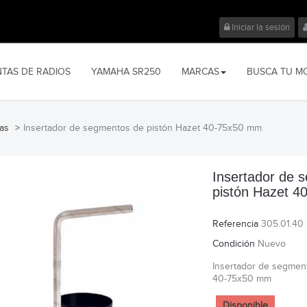
Iniciar la sesión
NTAS DE RADIOS
YAMAHA SR250
MARCAS
BUSCA TU M
tas
>
Insertador de segmentos de pistón Hazet 40-75x50 mm
Insertador de 
pistón Hazet 
Referencia
305.01.40
Condición
Nuevo
Insertador de segmen
40-75x50 mm
Disponible