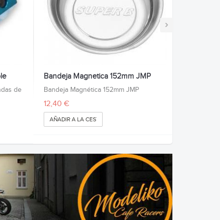
›
le
Bandeja Magnetica 152mm JMP
undas de
Bandeja Magnética 152mm JMP
12,40 €
AÑADIR A LA CESTA