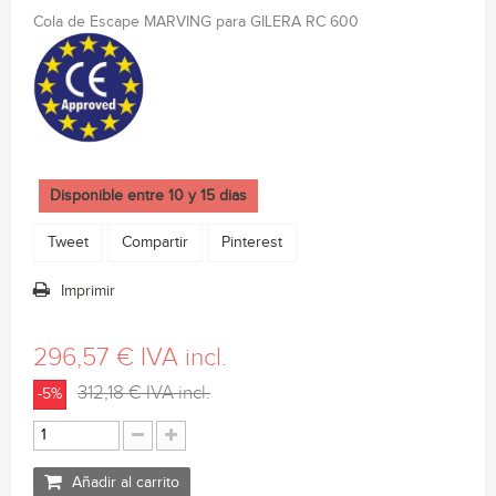
Cola de Escape MARVING para GILERA RC 600
Disponible entre 10 y 15 dias
Tweet
Compartir
Pinterest
Imprimir
296,57 €
IVA incl.
312,18 €
IVA incl.
-5%
Añadir al carrito