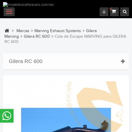
0
Navegación
Toggle
>
Marcas
>
Marving Exhaust Systems
>
Gilera
Marving
>
Gilera RC 600
>
Cola de Escape MARVING para GILERA
RC 600
Gilera RC 600