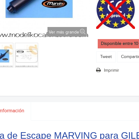
Ver más grande
Disponible entre 10
Tweet
Comparti
Imprimir
información
la de Escape MARVING para GI