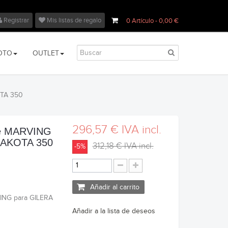
Registrar
Mis listas de regalo
0
Artículo
- 0,00 €
OTO
OUTLET
OTA 350
296,57 €
IVA incl.
pe MARVING
DAKOTA 350
312,18 €
IVA incl.
-5%
Añadir al carrito
ING para GILERA
Añadir a la lista de deseos