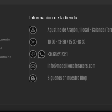
Información de la tienda
cuento
es
sonales