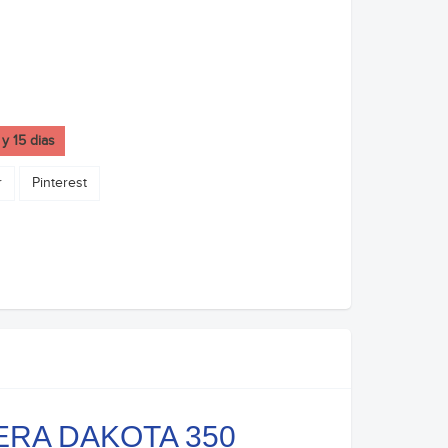
 y 15 dias
r
Pinterest
LERA DAKOTA 350