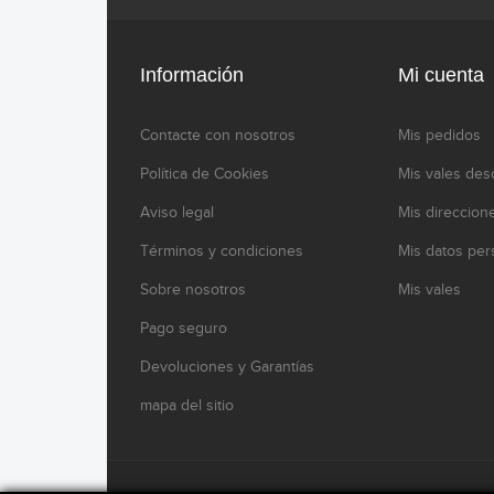
Información
Mi cuenta
Contacte con nosotros
Mis pedidos
Política de Cookies
Mis vales des
Aviso legal
Mis direccion
Términos y condiciones
Mis datos per
Sobre nosotros
Mis vales
Pago seguro
Devoluciones y Garantías
mapa del sitio