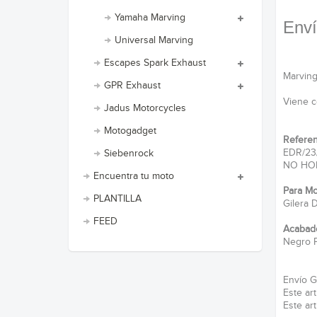
Yamaha Marving
Enví
Universal Marving
Escapes Spark Exhaust
Marving
GPR Exhaust
Viene c
Jadus Motorcycles
Motogadget
Referen
EDR/23
Siebenrock
NO HO
Encuentra tu moto
Para Mo
PLANTILLA
Gilera 
FEED
Acabad
Negro P
Envío G
Este ar
Este ar