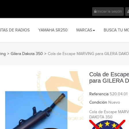
Iniciar la sesión
NTAS DE RADIOS
YAMAHA SR250
MARCAS
BUSCA TU M
ving
>
Gilera Dakota 350
>
Cola de Escape MARVING para GILERA DAK
Cola de Esca
para GILERA 
Referencia
520.04.01
Condición
Nuevo
Cola de Escape MARV
DAKOTA 350